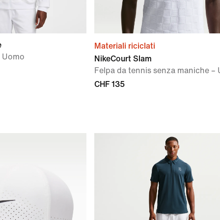
e
Materiali riciclati
 – Uomo
NikeCourt Slam
Felpa da tennis senza maniche –
CHF 135