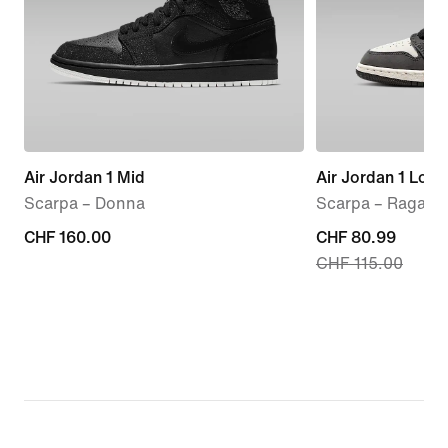
Air Jordan 1 Mid
Air Jordan 1 Low
Scarpa – Donna
Scarpa – Ragazz
CHF
CHF 160.00
current
CHF 80.99
CHF 115.00
160.00
price
CHF
80.99,
original
price
CHF
115.00