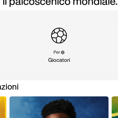
r il palcoscenico mondiale.
Per
Giocatori
azioni