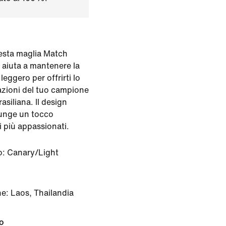
uesta maglia Match
 aiuta a mantenere la
leggero per offrirti lo
tazioni del tuo campione
asiliana. Il design
iunge un tocco
i più appassionati.
o:
Canary/Light
ne: Laos, Thailandia
to