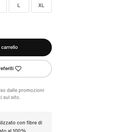
L
XL
 carrello
eferiti
uso dalle promozioni
i sul sito.
izzato con fibre di
lato al 100%.