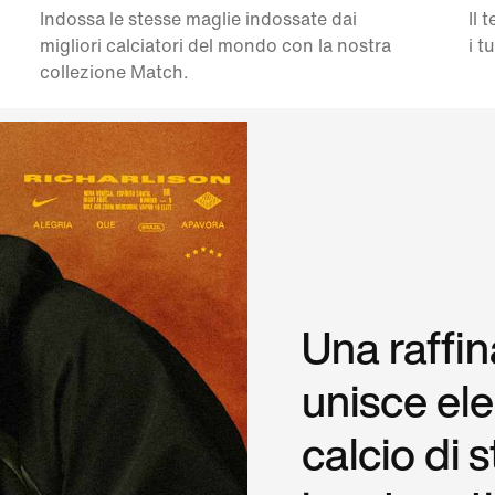
Indossa le stesse maglie indossate dai
Il 
migliori calciatori del mondo con la nostra
i t
collezione Match.
Una raffin
unisce el
calcio di 