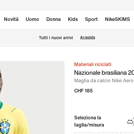
Novità
Uomo
Donna
Kids
Sport
NikeSKIMS
Tutti i nuovi arrivi
Acquista
Materiali riciclati
immagine
Nazionale brasiliana 
1
Maglia da calcio Nike Aer
di
7
CHF 185
Seleziona la
taglia/misura