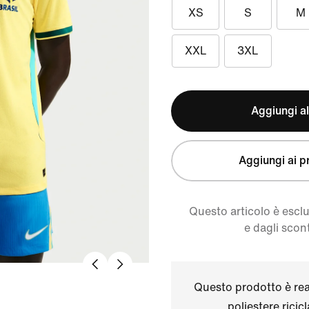
XS
S
M
XXL
3XL
Aggiungi al
Aggiungi ai pr
Questo articolo è escl
e dagli scont
Questo prodotto è real
poliestere ricic