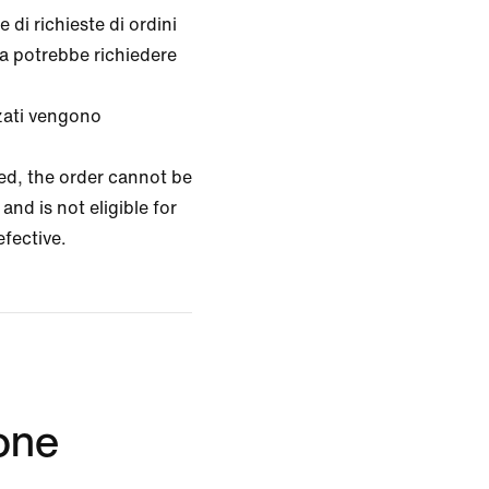
 di richieste di ordini
na potrebbe richiedere
zzati vengono
zed, the order cannot be
and is not eligible for
efective.
ione