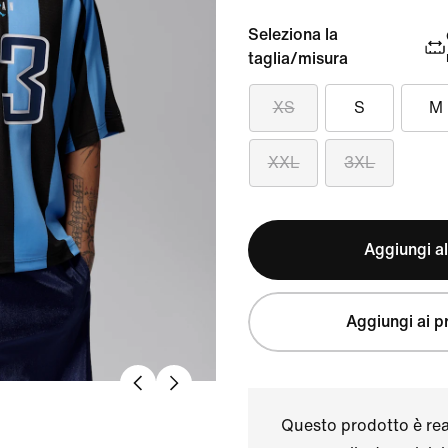
Seleziona la
taglia/misura
XS
S
M
XXL
3XL
Aggiungi al
Aggiungi ai pr
Questo prodotto è real