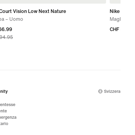
Court Vision Low Next Nature
Nike
pa – Uomo
Maglia da 
nt
66.99
CHF
CHF 30.00
94.95
30.00
9,
nal
5
nity
Svizzera
dentesse
ente
mergenza
tario