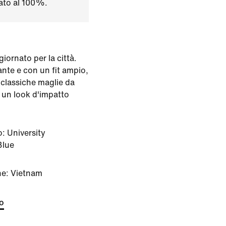
lato al 100%.
giornato per la città.
ante e con un fit ampio,
e classiche maglie da
 un look d'impatto
o:
University
Blue
ne: Vietnam
to