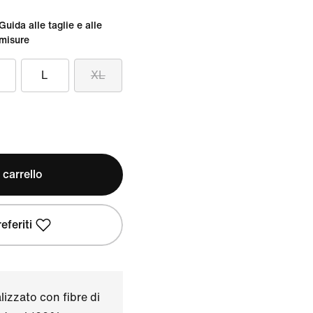
Guida alle taglie e alle
misure
L
XL
 carrello
eferiti
izzato con fibre di