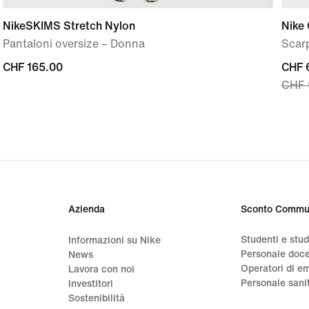
NikeSKIMS Stretch Nylon
Nike 
Pantaloni oversize – Donna
Scar
CHF
CHF 165.00
curre
CHF 
CHF 
165.00
price
CHF
66.9
origi
price
CHF
94.9
Azienda
Sconto Commu
Studenti e stu
Informazioni su Nike
Personale doc
News
Operatori di e
a
Lavora con noi
Personale sani
Investitori
Sostenibilità