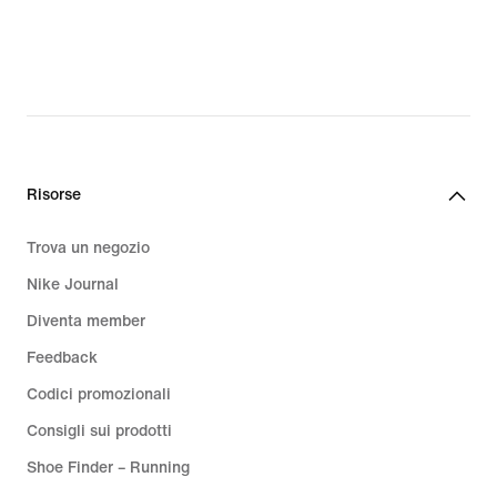
CHF
105.99,
original
price
CHF
150.00
Risorse
Trova un negozio
Nike Journal
Diventa member
Feedback
Codici promozionali
Consigli sui prodotti
Shoe Finder – Running