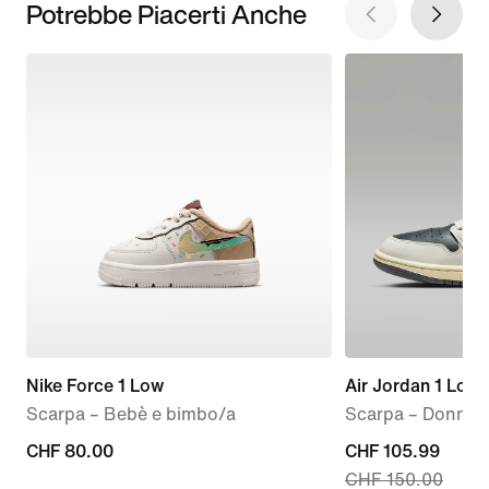
Potrebbe Piacerti Anche
Nike Force 1 Low
Air Jordan 1 Low
Scarpa – Bebè e bimbo/a
Scarpa – Donna
CHF
CHF 80.00
current
CHF 105.99
CHF 150.00
80.00
price