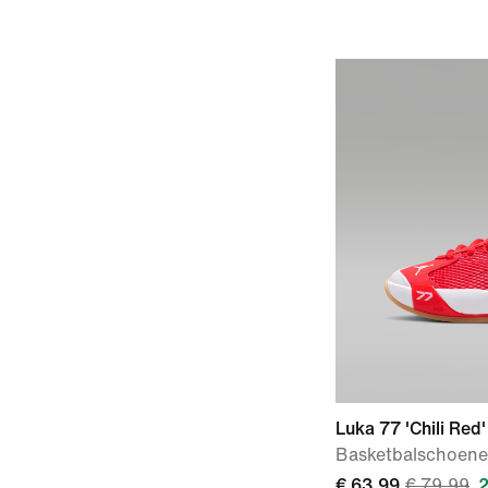
Luka 77 'Chili Red'
Basketbalschoene
€ 63,99
€ 79,99
2