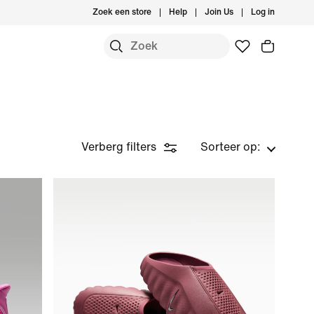
Zoek een store
Help
Join Us
Log in
Verberg filters
Sorteer op: