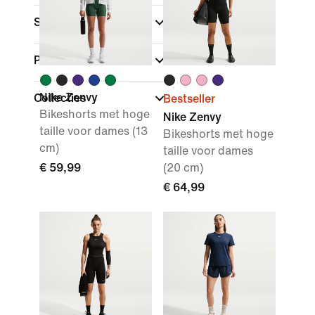
Sport
(1)
Pasvorm
Nike Zenvy
Collecties
Bestseller
Bikeshorts met hoge
Nike Zenvy
taille voor dames (13
Bikeshorts met hoge
cm)
taille voor dames
€ 59,99
(20 cm)
€ 64,99