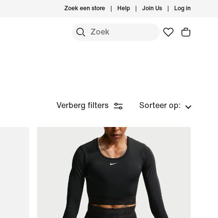
Zoek een store
Help
Join Us
Log in
Verberg filters
Sorteer op: