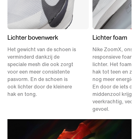
Lichter bovenwerk
Lichter foam
Het gewicht van de schoen is
Nike ZoomX, ons m
verminderd dankzij de
responsieve foam, i
speciale mesh die ook zorgt
lichter. Het foam lo
voor een meer consistente
hak tot teen en zor
pasvorm. En de schoen is
nog meer energiete
ook lichter door de kleinere
En door de iets du
hak en tong.
middenzool krijg je
veerkrachtig, vederl
gevoel.