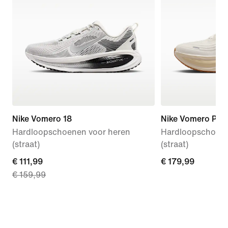
Nike Vomero 18
Nike Vomero Plus
Hardloopschoenen voor heren
Hardloopschoene
(straat)
(straat)
current
€ 111,99
€ 179,99
€ 179,99
€ 159,99
price
€ 111,99,
original
price