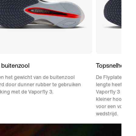
 buitenzool
Topsnelheid
n het gewicht van de buitenzool
De Flyplate van k
rd door dunner rubber te gebruiken
lengte heeft een
ijking met de Vaporfly 3.
Vaporfly 3 en wo
kleiner hoogtever
voor een voortst
wedstrijd.