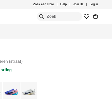
Zoek een store
Help
Join Us
Log in
ren (straat)
orting