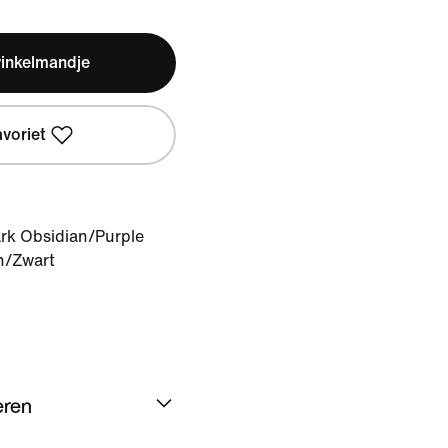
winkelmandje
avoriet
rk Obsidian/Purple
n/Zwart
eren