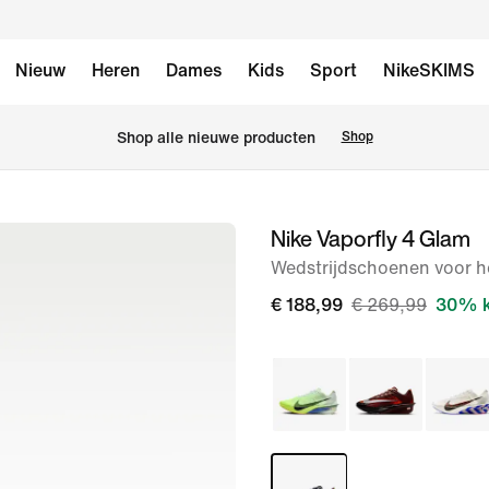
Nieuw
Heren
Dames
Kids
Sport
NikeSKIMS
Shop alle nieuwe producten
Shop
Nike Vaporfly 4 Glam
afbeelding
1
Wedstrijdschoenen voor he
van
€ 188,99
€ 269,99
30% k
8