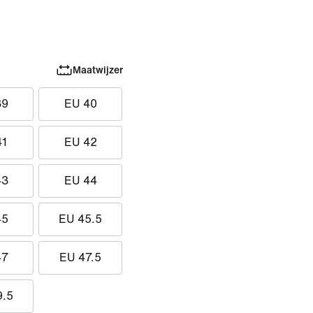
Maatwijzer
39
EU 40
41
EU 42
43
EU 44
45
EU 45.5
47
EU 47.5
9.5