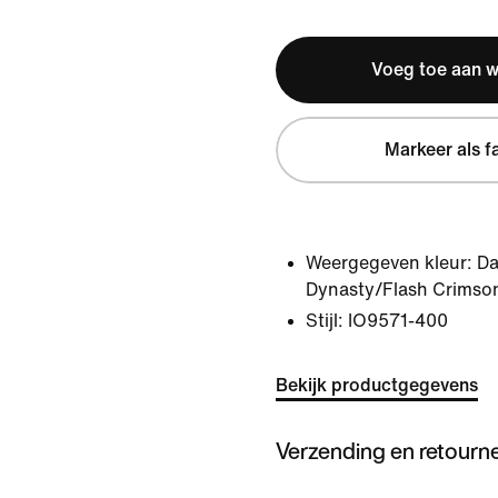
Voeg toe aan 
Markeer als f
Weergegeven kleur:
Da
Dynasty/Flash Crimso
Stijl:
IO9571-400
Bekijk productgegevens
Verzending en retourn