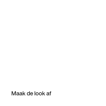
Maak de look af
Item 3 of 4