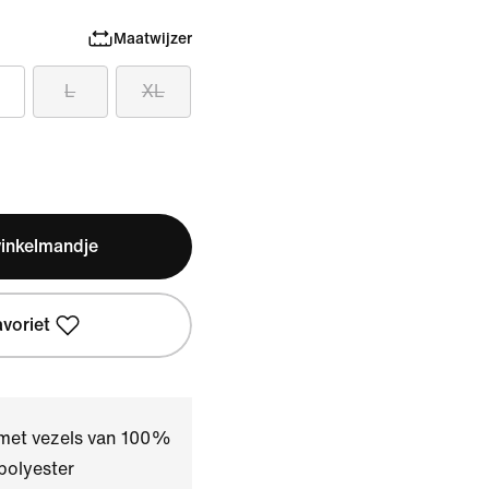
Maatwijzer
L
XL
winkelmandje
avoriet
 met vezels van 100%
polyester