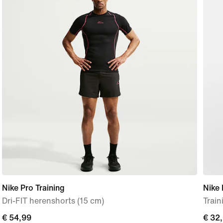
Nike Pro Training
Nike 
Dri-FIT herenshorts (15 cm)
Trai
€ 54,99
€ 54,99
€ 32
€ 32