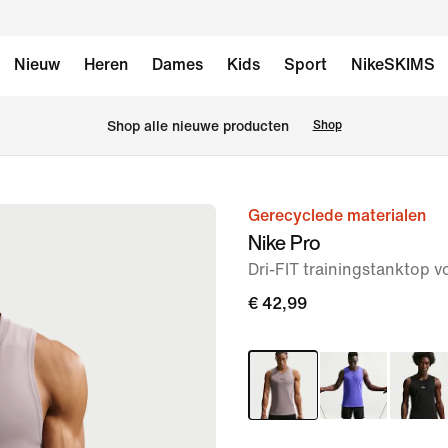
Nieuw
Heren
Dames
Kids
Sport
NikeSKIMS
Shop alle nieuwe producten
Shop
Gerecyclede materialen
afbeelding
Nike Pro
1
Dri-FIT trainingstanktop v
van
6
€ 42,99