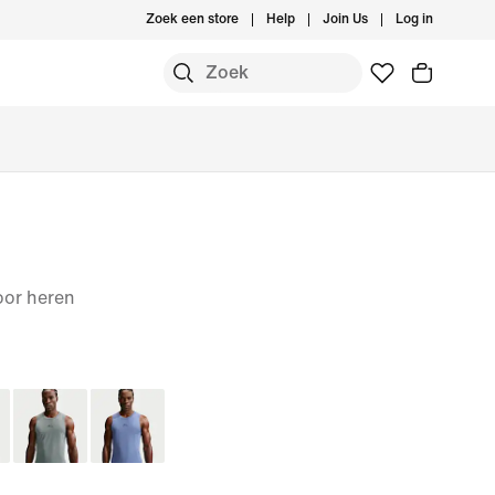
Zoek een store
Help
Join Us
Log in
oor heren