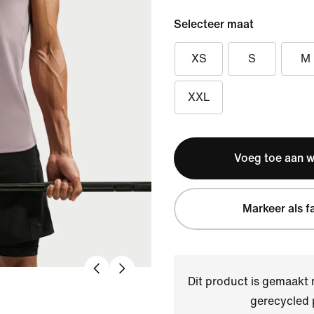
Selecteer maat
XS
S
M
XXL
Voeg toe aan 
Markeer als f
Dit product is gemaakt
gerecycled 