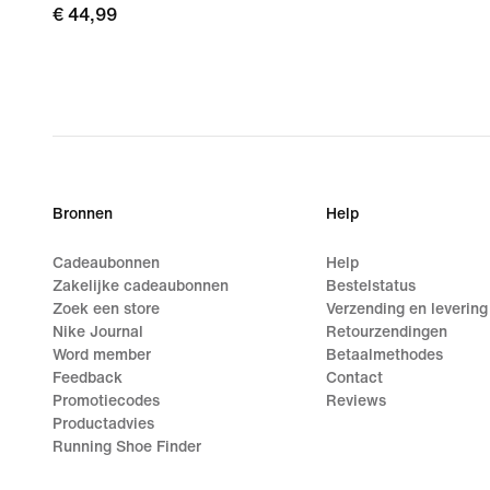
€ 44,99
€ 44,99
Bronnen
Help
Cadeaubonnen
Help
Zakelijke cadeaubonnen
Bestelstatus
Zoek een store
Verzending en levering
Nike Journal
Retourzendingen
Word member
Betaalmethodes
Feedback
Contact
Promotiecodes
Reviews
Productadvies
Running Shoe Finder