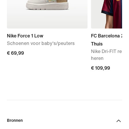
Nike Force 1 Low
FC Barcelona 20
Schoenen voor baby's/peuters
Thuis
Nike Dri-FIT repli
€ 69,99
€ 69,99
heren
€ 109,99
€ 109,99
Bronnen