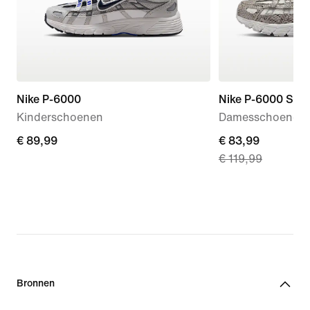
Nike P-6000
Nike P-6000 SE
Kinderschoenen
Damesschoenen
€ 89,99
€ 89,99
current
€ 83,99
€ 119,99
price
€ 83,99,
original
price
€ 119,99
Bronnen