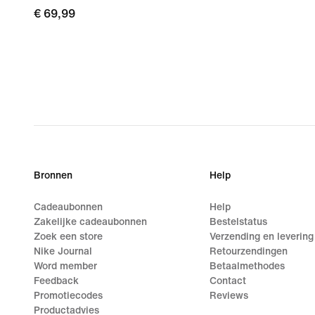
€ 69,99
€ 69,99
Bronnen
Help
Cadeaubonnen
Help
Zakelijke cadeaubonnen
Bestelstatus
Zoek een store
Verzending en levering
Nike Journal
Retourzendingen
Word member
Betaalmethodes
Feedback
Contact
Promotiecodes
Reviews
Productadvies