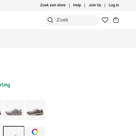
Zoek een store
Help
Join Us
Log in
ting