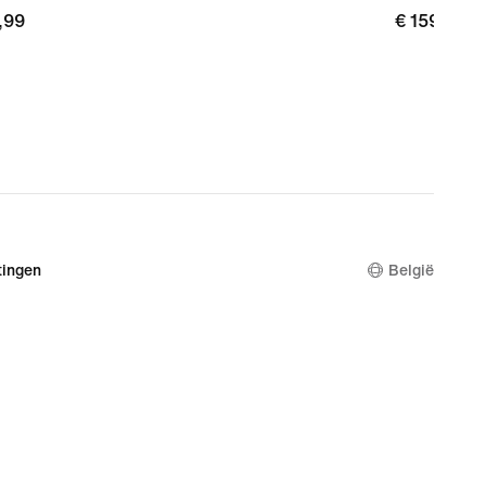
,99
,99
€ 159,99
€ 159,99
ingen
België