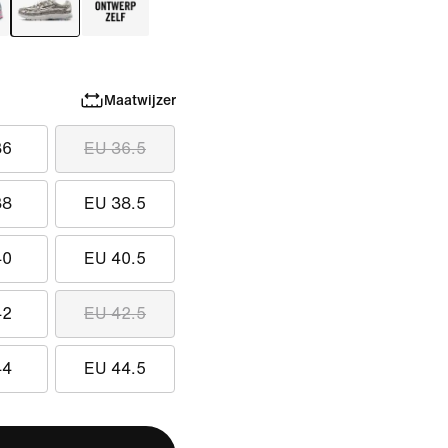
Maatwijzer
36
EU 36.5
38
EU 38.5
40
EU 40.5
42
EU 42.5
44
EU 44.5