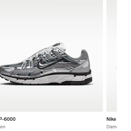
 P-6000
Nike Zoom
en
Damessch