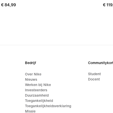
€ 84,99
€ 84,99
€ 119
€ 119
Bedrijf
Communitykort
Student
Over Nike
Docent
Nieuws
Werken bij Nike
Investeerders
Duurzaamheid
Toegankelijkheid
Toegankelijkheidsverklaring
Missie