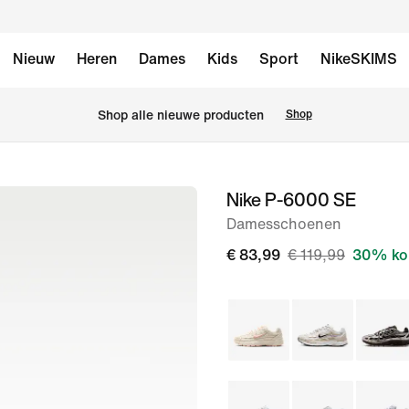
Nieuw
Heren
Dames
Kids
Sport
NikeSKIMS
Shop alle nieuwe producten
Shop
Nike P-6000 SE
afbeelding
1
Damesschoenen
van
€ 83,99
€ 119,99
30% kor
10