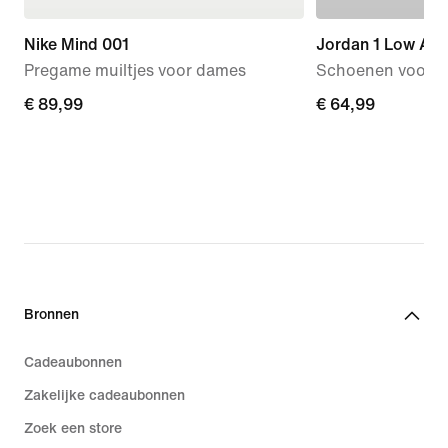
Nike Mind 001
Jordan 1 Low Alt
Pregame muiltjes voor dames
Schoenen voor b
€ 89,99
€ 89,99
€ 64,99
€ 64,99
Bronnen
Cadeaubonnen
Zakelijke cadeaubonnen
Zoek een store