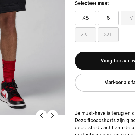
Selecteer maat
XS
S
M
XXL
3XL
Voeg toe aan 
Markeer als f
Je must-have is terug en 
Deze fleeceshorts zijn gla
geborsteld zacht aan de b
perfecte manier om een be