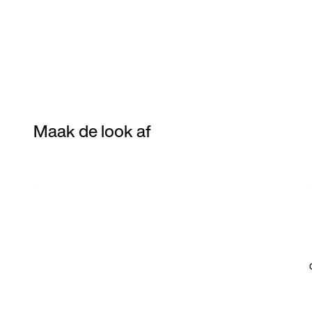
Maak de look af
Item 3 of 11