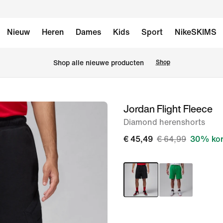
Nieuw
Heren
Dames
Kids
Sport
NikeSKIMS
Shop alle nieuwe producten
Shop
Jordan Flight Fleece
afbeelding
1
Diamond herenshorts
van
€ 45,49
€ 64,99
30% kor
8