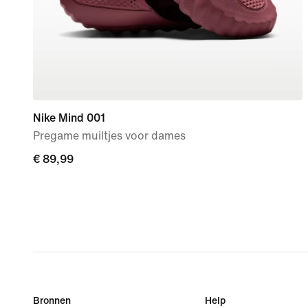
Nike Mind 001
Pregame muiltjes voor dames
€ 89,99
€ 89,99
Bronnen
Help