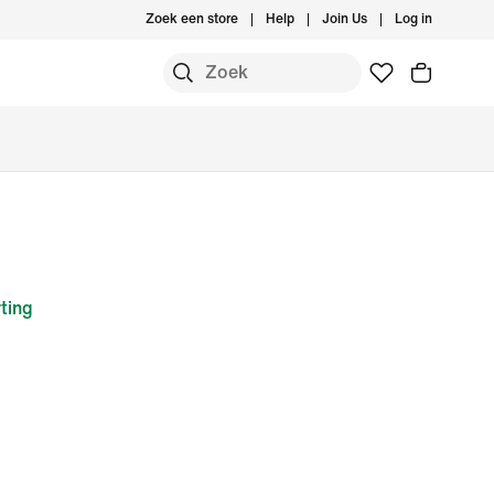
Zoek een store
Help
Join Us
Log in
ting