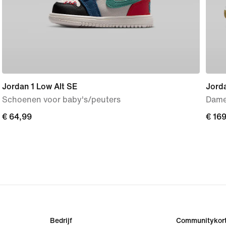
Jordan 1 Low Alt SE
Jord
Schoenen voor baby's/peuters
Dame
€ 64,99
€ 64,99
€ 16
€ 16
Bedrijf
Communitykort