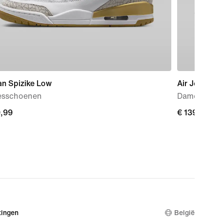
an Spizike Low
Air Jordan
sschoenen
Damessch
9,99
9,99
€ 139,99
€ 139,99
ingen
België