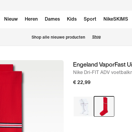
Nieuw
Heren
Dames
Kids
Sport
NikeSKIMS
Shop alle nieuwe producten
Shop
Engeland VaporFast Ui
afbeelding
1
Nike Dri-FIT ADV voetbalk
van
€ 22,99
3