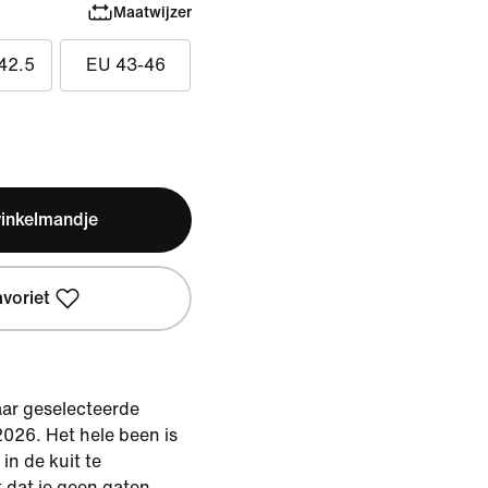
Maatwijzer
42.5
EU 43-46
winkelmandje
avoriet
ar geselecteerde
2026. Het hele been is
in de kuit te
 dat je geen gaten