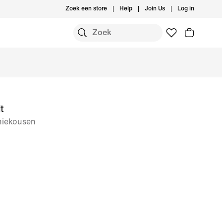
Zoek een store
Help
Join Us
Log in
t
niekousen