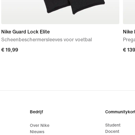
Nike Guard Lock Elite
Nike
Scheenbeschermersleeves voor voetbal
Preg
€ 19,99
€ 19,99
€ 13
€ 13
Bedrijf
Communitykort
Student
Over Nike
Docent
Nieuws