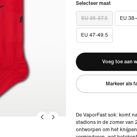
Selecteer maat
EU 35-37.5
EU 38-
EU 47-49.5
Voeg toe aan 
Markeer als f
De VaporFast sok: komt na
stadions in de zomer van 
ontworpen om het knijpen 
verminderen, wat betekent