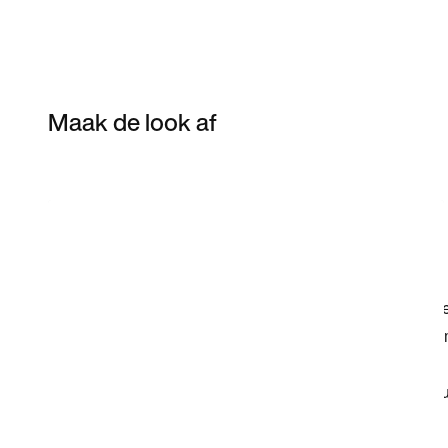
Maak de look af
Item 3 of 6