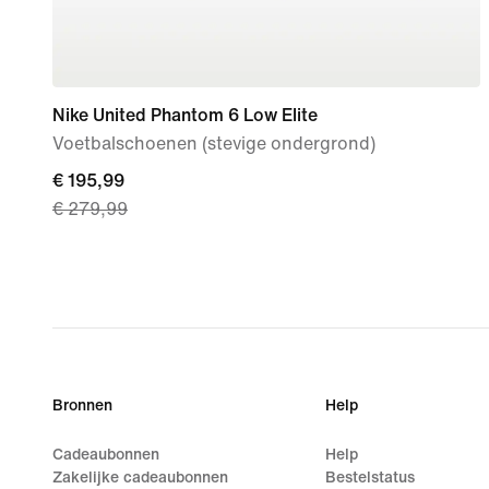
Nike United Phantom 6 Low Elite
Voetbalschoenen (stevige ondergrond)
current
€ 195,99
€ 279,99
price
€ 195,99,
original
price
€ 279,99
Bronnen
Help
Cadeaubonnen
Help
Zakelijke cadeaubonnen
Bestelstatus