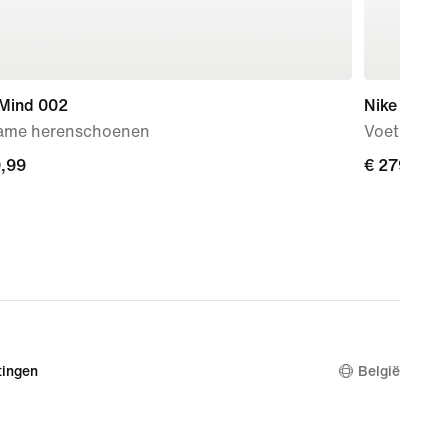
 Mind 002
Nike Phant
ame herenschoenen
Voetbalsch
9,99
9,99
€ 279,99
€ 279,99
ingen
België