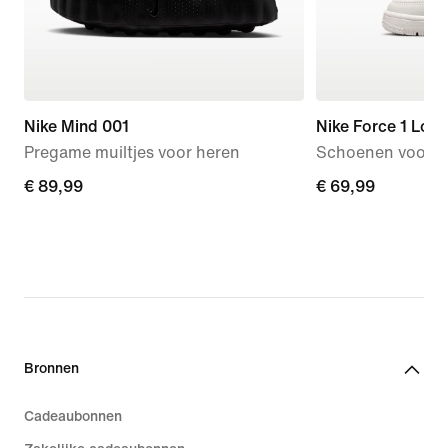
Nike Mind 001
Nike Force 1 Low
Pregame muiltjes voor heren
Schoenen voor b
€ 89,99
€ 89,99
€ 69,99
€ 69,99
Bronnen
Cadeaubonnen