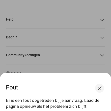
Help
Bedrijf
Communitykortingen
België
Fout
©
2026
Nike, Inc. Alle rechten voorbehouden
We think you are in United States.
Handleidingen
Update your location?
Er is een fout opgetreden bij je aanvraag. Laad de
Gebruiksvoorwaarden
pagina opnieuw als het probleem zich blijft
Verkoopvoorwaarden