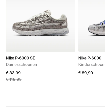
Nike P-6000 SE
Nike P-6000
Damesschoenen
Kinderschoenen
current
€ 83,99
€ 89,99
€ 89,99
€ 119,99
price
€ 83,99,
original
price
€ 119,99