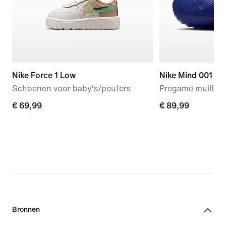
Nike Force 1 Low
Nike Mind 001
Schoenen voor baby's/peuters
Pregame muiltjes
€ 69,99
€ 69,99
€ 89,99
€ 89,99
Bronnen