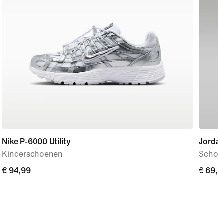
Nike P-6000 Utility
Jord
Kinderschoenen
Scho
€ 94,99
€ 94,99
€ 69
€ 69