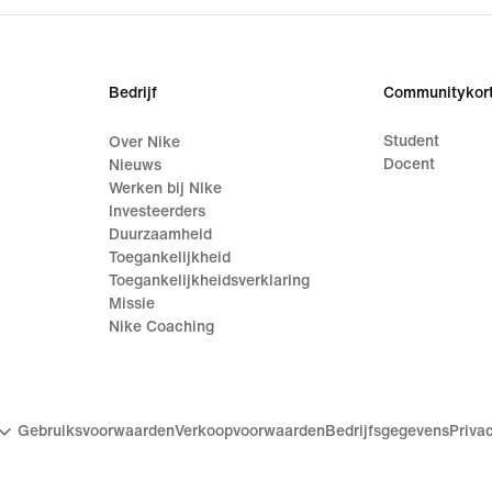
Bedrijf
Communitykort
Student
Over Nike
Docent
Nieuws
Werken bij Nike
Investeerders
Duurzaamheid
Toegankelijkheid
Toegankelijkheidsverklaring
Missie
Nike Coaching
Gebruiksvoorwaarden
Verkoopvoorwaarden
Bedrijfsgegevens
Priva