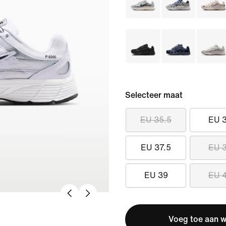
Selecteer maat
EU 35.5
EU 
EU 37.5
EU 
EU 39
EU 
Voeg toe aan 