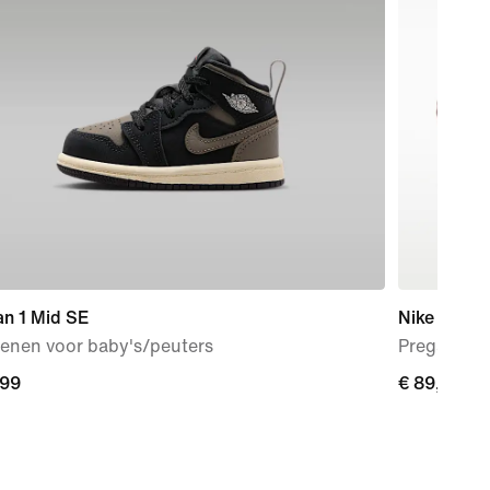
an 1 Mid SE
Nike Mind 
enen voor baby's/peuters
Pregame mu
,99
,99
€ 89,99
€ 89,99