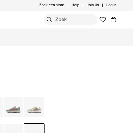
Zoek een store
Help
Join Us
Log in