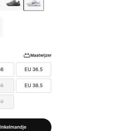
Maatwijzer
36
EU 36.5
38
EU 38.5
40
winkelmandje