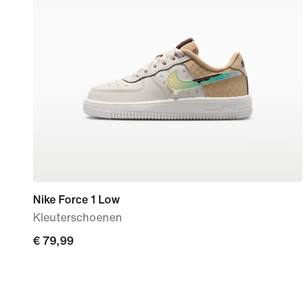
Nike Force 1 Low
Kleuterschoenen
€ 79,99
€ 79,99