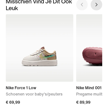
Misschien Vind Je Dit Ook
Leuk
Nike Force 1 Low
Nike Mind 001
Schoenen voor baby's/peuters
Pregame muiltjes
€ 69,99
€ 69,99
€ 89,99
€ 89,99