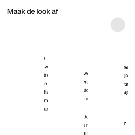
Maak de look af
Item 3 of 4