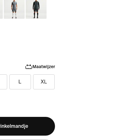
Maatwijzer
L
XL
winkelmandje