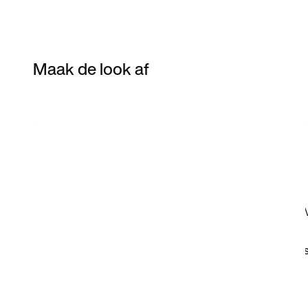
Maak de look af
Item 3 of 55