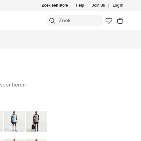
Zoek een store
Help
Join Us
Log in
 voor heren