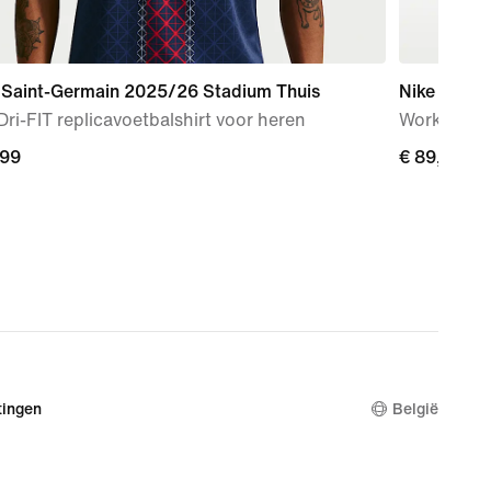
s Saint-Germain 2025/26 Stadium Thuis
Nike Bella 
Dri-FIT replicavoetbalshirt voor heren
Work-outs
,99
,99
€ 89,99
€ 89,99
ingen
België