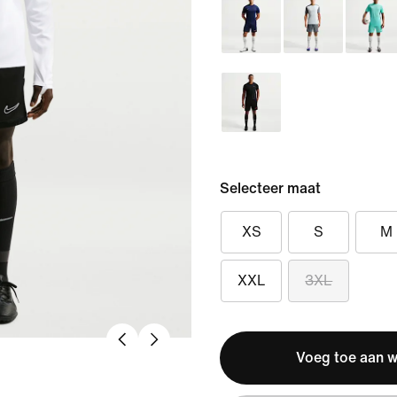
Selecteer maat
XS
S
M
XXL
3XL
Voeg toe aan 