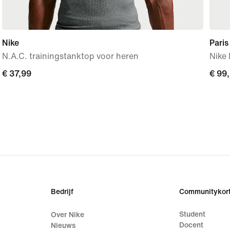
Nike
Pari
N.A.C. trainingstanktop voor heren
Nike 
€ 37,99
€ 37,99
€ 99
€ 99
Bedrijf
Communitykort
Student
Over Nike
Docent
Nieuws