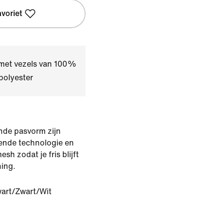
avoriet
 met vezels van 100%
polyester
nde pasvorm zijn
ende technologie en
sh zodat je fris blijft
ning.
art/Zwart/Wit