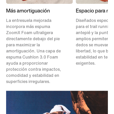
Más amortiguación
Espacio para mo
La entresuela mejorada
Diseñados especia
incorpora más espuma
para el trail running,
ZoomX Foam ultraligera
antepié y la punta 
directamente debajo del pie
amplios permiten q
para maximizar la
dedos se muevan c
amortiguación. Una capa de
libertad, lo que br
espuma Cushlon 3.0 Foam
estabilidad en terr
ayuda a proporcionar
exigentes.
protección contra impactos,
comodidad y estabilidad en
superficies irregulares.