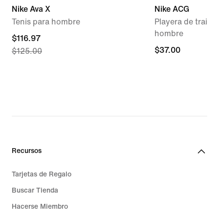
Nike Ava X
Nike ACG
Tenis para hombre
Playera de trail r
hombre
current
$116.97
$37.00
$37.00
$125.00
price
$116.97,
original
price
$125.00
Recursos
Tarjetas de Regalo
Buscar Tienda
Hacerse Miembro