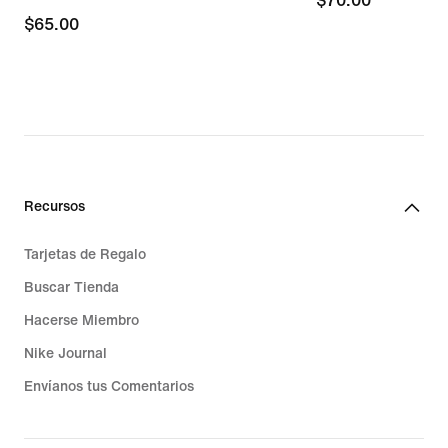
$70.00
$70.00
$65.00
$65.00
Recursos
Tarjetas de Regalo
Buscar Tienda
Hacerse Miembro
Nike Journal
Envíanos tus Comentarios