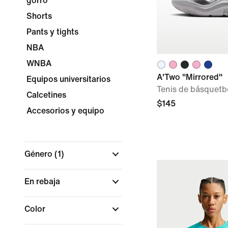
gorro
Shorts
Pants y tights
NBA
WNBA
A'Two "Mirrored"
Equipos universitarios
Tenis de básquetbo
Calcetines
$145
Accesorios y equipo
Género
(1)
En rebaja
Color