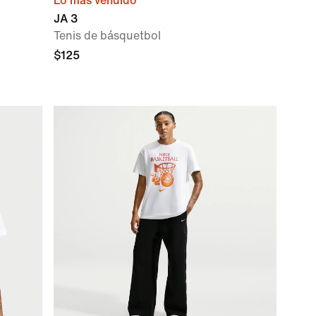
Lo más vendido
JA 3
Tenis de básquetbol
$125