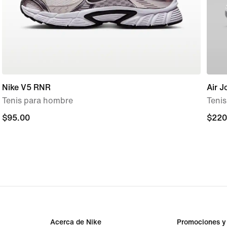
Nike V5 RNR
Air J
Tenis para hombre
Teni
$95.00
$95.00
$220
$220
Acerca de Nike
Promociones y