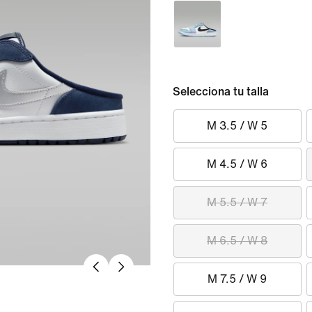
Selecciona tu talla
M 3.5 / W 5
M 4.5 / W 6
M 5.5 / W 7
M 6.5 / W 8
M 7.5 / W 9