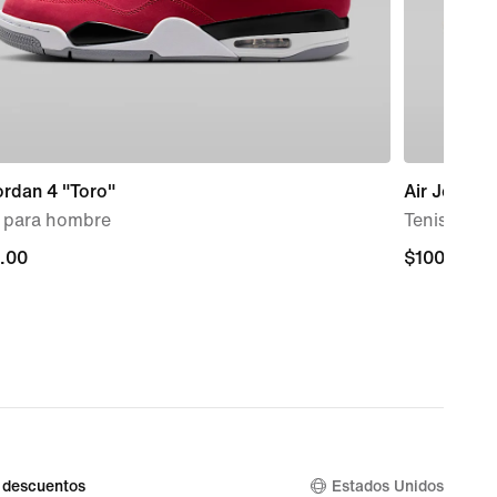
ordan 4 "Toro"
Air Jordan
s para hombre
Tenis para
.00
.00
$100.00
$100.00
 descuentos
Estados Unidos