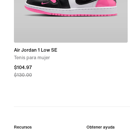
Air Jordan 1 Low SE
Tenis para mujer
current
$104.97
$130.00
price
$104.97,
original
price
$130.00
Recursos
Obtener ayuda