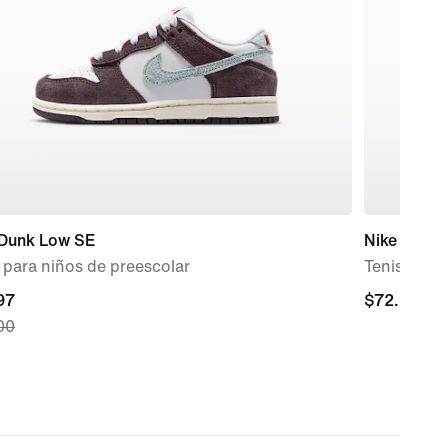
 Dunk Low SE
Nike Free 
 para niños de preescolar
Tenis de c
nt
97
$72.00
$72.00
00
97,
nal
00