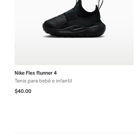
Nike Flex Runner 4
Tenis para bebé e infantil
$40.00
$40.00