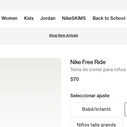
Women
Kids
Jordan
NikeSKIMS
Back to School
Shop New Arrivals
Nike Free Ride
imagen 1 de 8
Tenis de correr para niños
$70
Seleccionar ajuste
Bebé/infantil
Niños talla grande