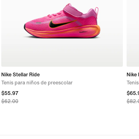
Nike Stellar Ride
Nike
Tenis para niños de preescolar
Tenis
current
$55.97
curre
$65.
$62.00
$82.
price
price
$55.97,
$65.
original
origi
price
price
$62.00
$82.