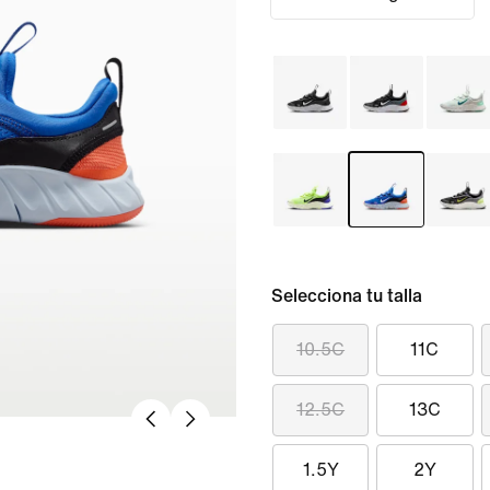
Selecciona tu talla
10.5C
11C
12.5C
13C
1.5Y
2Y