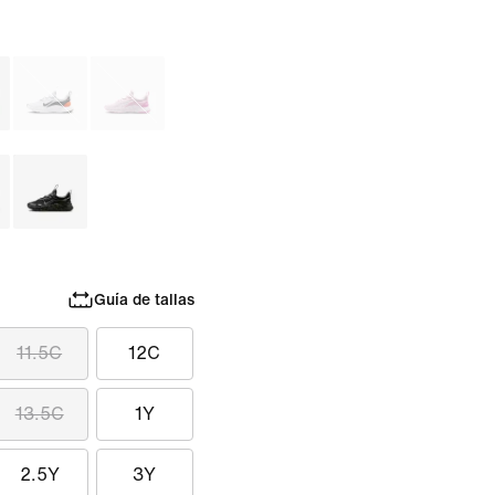
Guía de tallas
11.5C
12C
13.5C
1Y
2.5Y
3Y