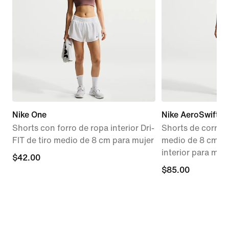
Nike One
Nike AeroSwift
Shorts con forro de ropa interior Dri-
Shorts de correr 
FIT de tiro medio de 8 cm para mujer
medio de 8 cm co
interior para muj
$42.00
$42.00
$85.00
$85.00