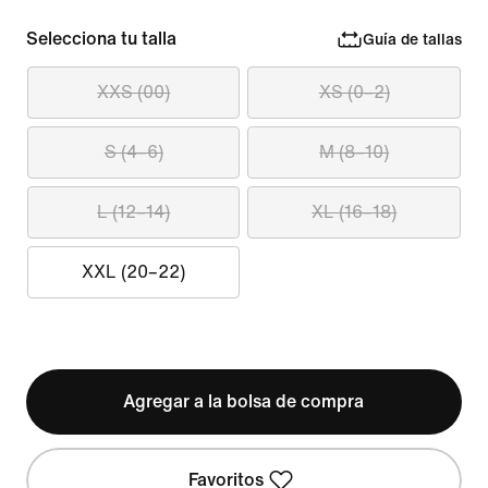
Selecciona tu talla
Guía de tallas
XXS (00)
XS (0–2)
S (4–6)
M (8–10)
L (12–14)
XL (16–18)
XXL (20–22)
Agregar a la bolsa de compra
Favoritos