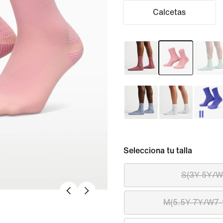
Calcetas
Selecciona tu talla
S(3Y-5Y/W
M(5.5Y-7Y/W7-