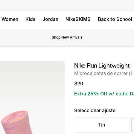
Women
Kids
Jordan
NikeSKIMS
Back to School
Shop New Arrivals
Nike Run Lightweight
imagen 1 de 4
Microcalcetas de correr (1 
$20
Extra 25% Off w/ code: 
Seleccionar ajuste
Tin