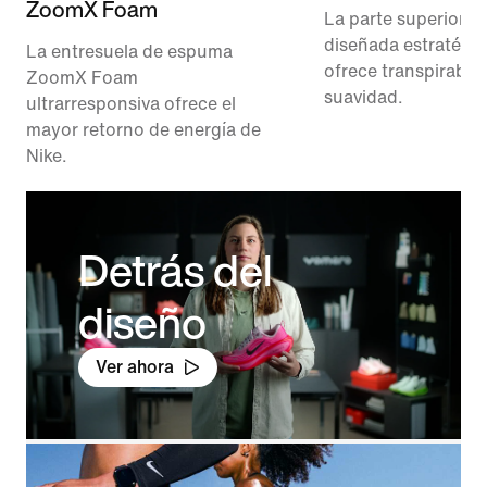
ZoomX Foam
La parte superior d
diseñada estratégi
La entresuela de espuma
ofrece transpirabili
ZoomX Foam
suavidad.
ultrarresponsiva ofrece el
mayor retorno de energía de
Nike.
Detrás del
diseño
Ver ahora