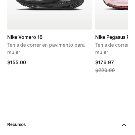
Nike Vomero 18
Nike Pegasus Pr
Tenis de correr en pavimento para
Tenis de correr 
mujer
mujer
$155.00
$155.00
current
$176.97
$220.00
price
$176.97,
original
price
$220.00
Recursos