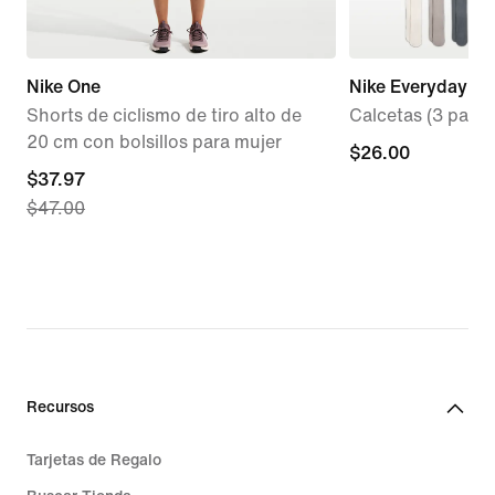
Nike One
Nike Everyday El
Shorts de ciclismo de tiro alto de
Calcetas (3 pares
20 cm con bolsillos para mujer
$26.00
$26.00
current
$37.97
$47.00
price
$37.97,
original
price
$47.00
Recursos
Tarjetas de Regalo