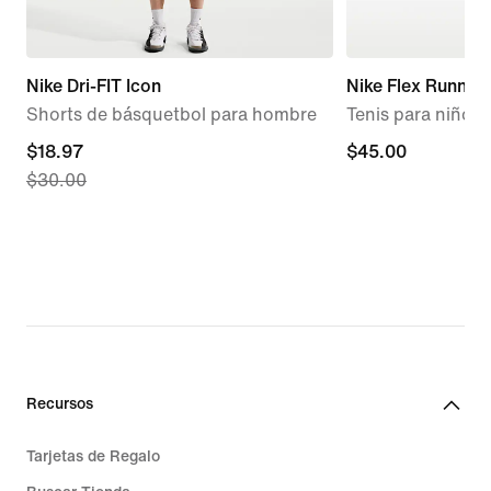
Nike Dri-FIT Icon
Nike Flex Runner 
Shorts de básquetbol para hombre
Tenis para niños 
current
$18.97
$45.00
$45.00
$30.00
price
$18.97,
original
price
$30.00
Recursos
Tarjetas de Regalo