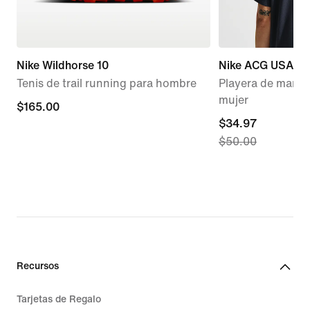
Nike Wildhorse 10
Nike ACG USA
Tenis de trail running para hombre
Playera de manga
mujer
$165.00
$165.00
current
$34.97
$50.00
price
$34.97,
original
price
$50.00
Recursos
Tarjetas de Regalo