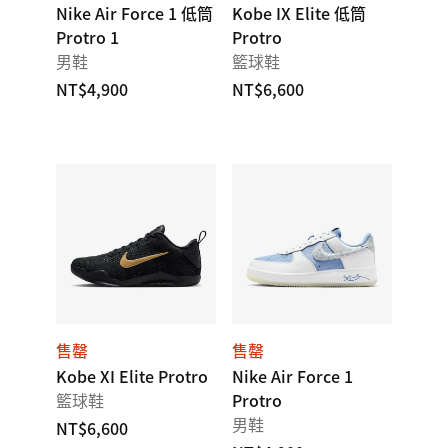
Nike Air Force 1 低筒
Kobe IX Elite 低筒
Protro 1
Protro
男鞋
籃球鞋
NT$4,900
NT$6,600
售罄
售罄
Kobe XI Elite Protro
Nike Air Force 1
籃球鞋
Protro
男鞋
NT$6,600