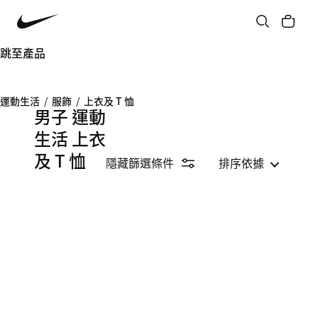
跳至產品
運動生活
/
服飾
/
上衣及 T 恤
男子 運動
生活 上衣
及 T 恤
隱藏篩選條件
排序依據