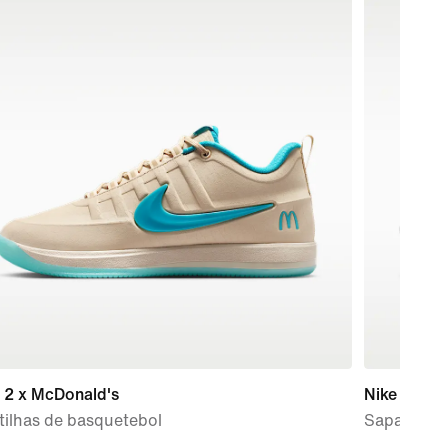
 2 x McDonald's
Nike Initiat
tilhas de basquetebol
Sapatilhas