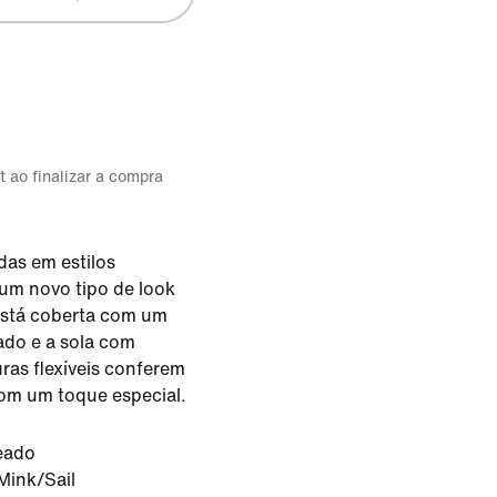
t ao finalizar a compra
adas em estilos
 um novo tipo de look
 está coberta com um
do e a sola com
ras flexíveis conferem
om um toque especial.
eado
Mink/Sail