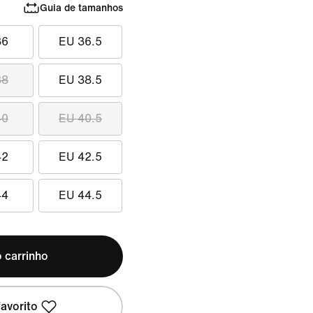
Guia de tamanhos
36
EU 36.5
38
EU 38.5
40
EU 40.5
42
EU 42.5
44
EU 44.5
 carrinho
avorito