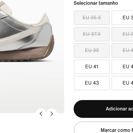
Selecionar tamanho
EU 35.5
EU 
EU 37.5
EU 
EU 39
EU 
EU 41
EU 
EU 43
EU 
Adicionar ao
Marcar como f