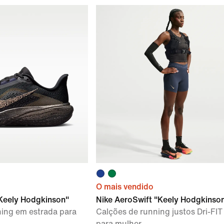
O mais vendido
Keely Hodgkinson"
Nike AeroSwift "Keely Hodgkinso
ning em estrada para
Calções de running justos Dri-FI
para mulher