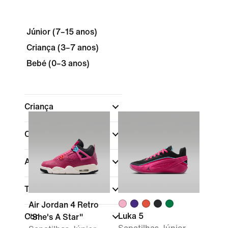
Júnior (7–15 anos)
Criança (3–7 anos)
Bebé (0–3 anos)
Criança
Comprar por preço
Altura do calçado
Tamanho
Air Jordan 4 Retro
Luka 5
Cor
"She's A Star"