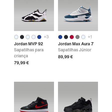
+
3
+
1
Jordan MVP 92
Jordan Max Aura 7
Sapatilhas para
Sapatilhas Júnior
criança
89,99 €
79,99 €