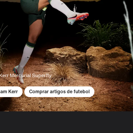
err Mercurial Superfly
Sam Kerr
Comprar artigos de futebol