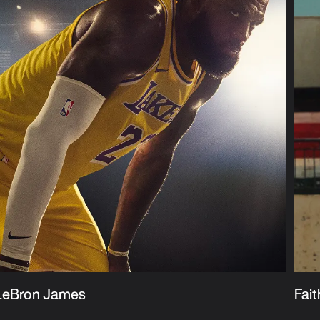
LeBron James
Fai