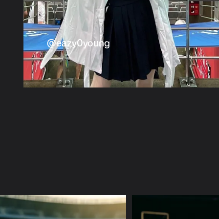
@eazy0young