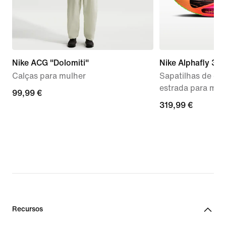
Nike ACG "Dolomiti"
Nike Alphafly 3 
Calças para mulher
Sapatilhas de co
estrada para mul
99,99
99,99 €
319,99
319,99 €
€
€
Recursos