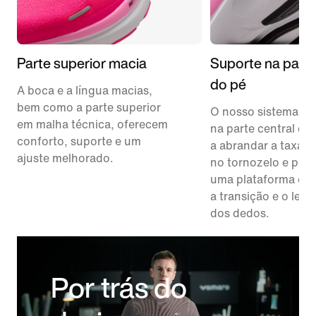
Parte superior macia
Suporte na parte
do pé
A boca e a língua macias,
bem como a parte superior
O nosso sistema de
em malha técnica, oferecem
na parte central do
conforto, suporte e um
a abrandar a taxa d
ajuste melhorado.
no tornozelo e pro
uma plataforma est
a transição e o lev
dos dedos.
Por trás do