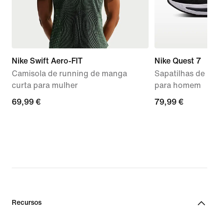
Nike Swift Aero-FIT
Nike Quest 7
Camisola de running de manga
Sapatilhas de ru
curta para mulher
para homem
69,99
69,99 €
79,99
79,99 €
€
€
Recursos