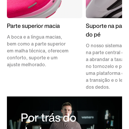
Parte superior macia
Suporte na parte
do pé
A boca e a língua macias,
bem como a parte superior
O nosso sistema de
em malha técnica, oferecem
na parte central do
conforto, suporte e um
a abrandar a taxa d
ajuste melhorado.
no tornozelo e pro
uma plataforma est
a transição e o lev
dos dedos.
Por trás do