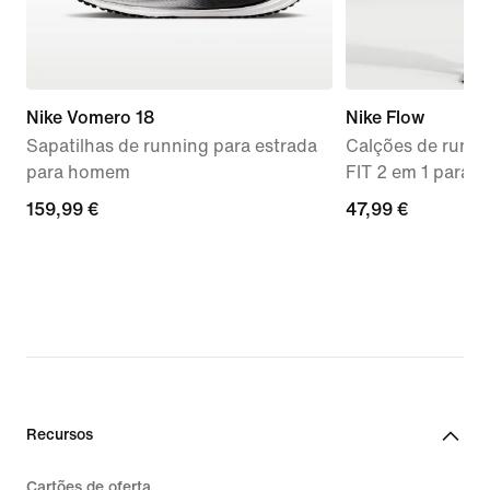
Nike Vomero 18
Nike Flow
Sapatilhas de running para estrada
Calções de runni
para homem
FIT 2 em 1 para 
159,99
159,99 €
47,99
47,99 €
€
€
Recursos
Cartões de oferta