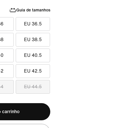
Guia de tamanhos
36
EU 36.5
38
EU 38.5
40
EU 40.5
42
EU 42.5
44
EU 44.5
 carrinho