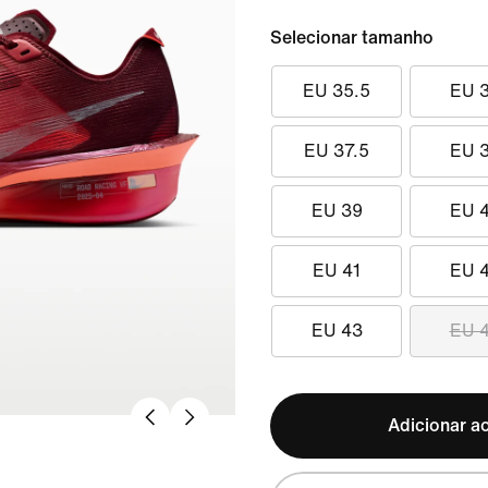
Selecionar tamanho
EU 35.5
EU 
EU 37.5
EU 
EU 39
EU 
EU 41
EU 
EU 43
EU 
Adicionar ao