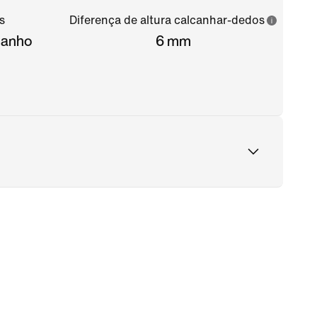
s
Diferença de altura calcanhar-dedos
amanho
6 mm