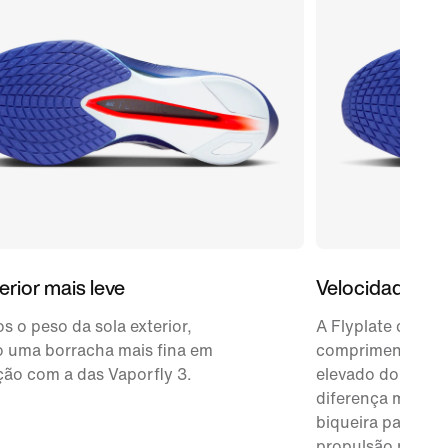
erior mais leve
Velocidade tot
 o peso da sola exterior,
A Flyplate de fib
o uma borracha mais fina em
comprimento con
ão com a das Vaporfly 3.
elevado do que a
diferença menor 
biqueira para te
propulsão nos dia