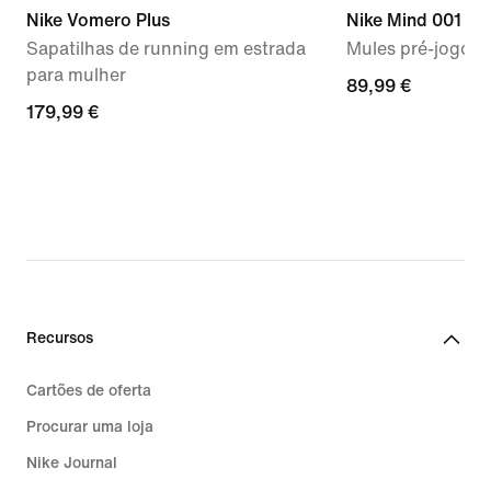
Nike Vomero Plus
Nike Mind 001
Sapatilhas de running em estrada
Mules pré-jogo p
para mulher
89,99
89,99 €
179,99
179,99 €
€
€
Recursos
Cartões de oferta
Procurar uma loja
Nike Journal