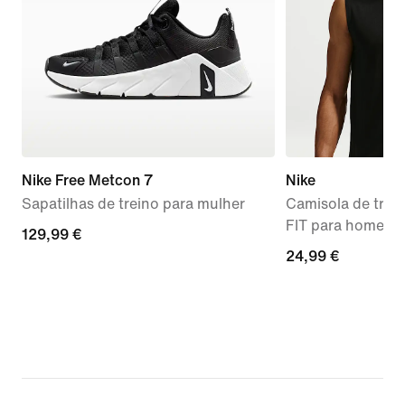
Nike Free Metcon 7
Nike
Sapatilhas de treino para mulher
Camisola de trei
FIT para homem
129,99
129,99 €
24,99
24,99 €
€
€