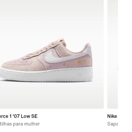
orce 1 '07 Low SE
Nike P-60
ilhas para mulher
Sapatilhas