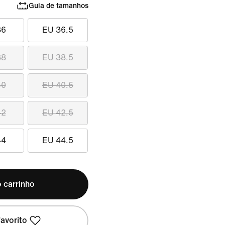
Guia de tamanhos
36
EU 36.5
38
EU 38.5
40
EU 40.5
42
EU 42.5
44
EU 44.5
 carrinho
avorito