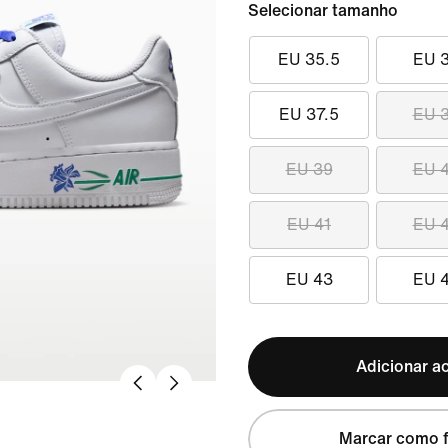
Selecionar tamanho
EU 35.5
EU 
EU 37.5
EU 
EU 39
EU 
EU 41
EU 
EU 43
EU 
Adicionar ao
Marcar como f