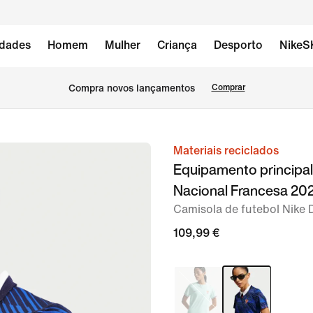
dades
Homem
Mulher
Criança
Desporto
NikeS
Compra novos lançamentos
Comprar
Materiais reciclados
imagem
Equipamento principa
1
Nacional Francesa 20
de
Camisola de futebol Nike 
6
109,99 €