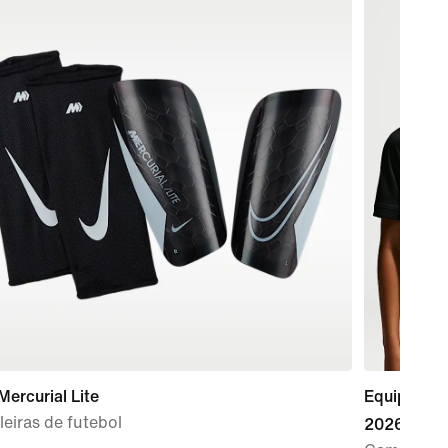
Mercurial Lite
Equipament
eiras de futebol
2026/27