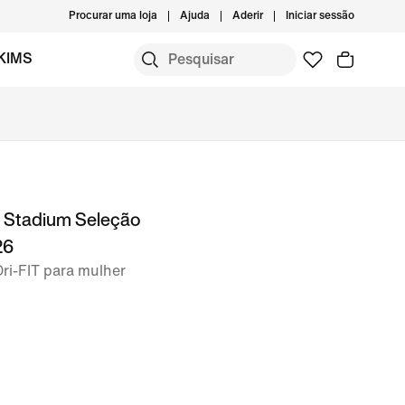
Procurar uma loja
Ajuda
Aderir
Iniciar sessão
KIMS
l Stadium Seleção
26
Dri-FIT para mulher