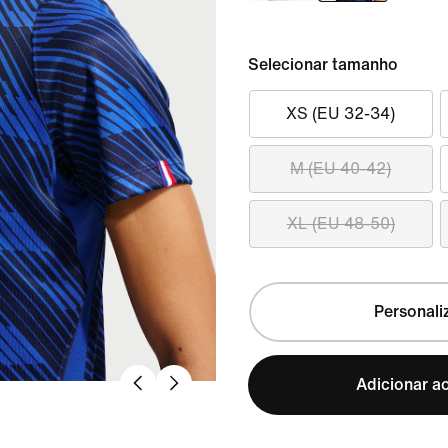
Selecionar tamanho
XS (EU 32-34)
M (EU 40-42)
XL (EU 48-50)
Personali
Adicionar ao