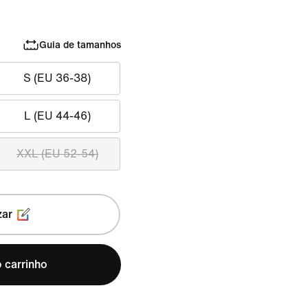
Guia de tamanhos
S (EU 36-38)
L (EU 44-46)
XXL (EU 52-54)
zar
 carrinho