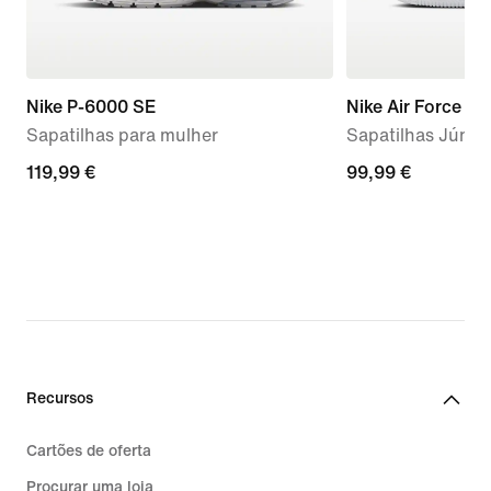
Nike P-6000 SE
Nike Air Force 1 L
Sapatilhas para mulher
Sapatilhas Júnio
119,99
119,99 €
99,99
99,99 €
€
€
Recursos
Cartões de oferta
Procurar uma loja